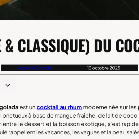
LE & CLASSIQUE) DU C
Alcool & Cocktail
13 octobre 2025
golada
est un
cocktail au rhum
moderne née sur les p
 onctueux à base de mangue fraîche, de lait de coco 
in entre le dessert et la boisson exotique, s’est rap
lé rappellent les vacances, les vagues et la peau salée