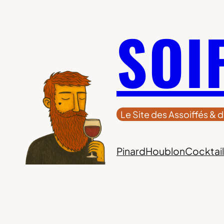
Aller
SOI
au
contenu
Le Site des Assoiffés & d
Pinard
Houblon
Cocktail