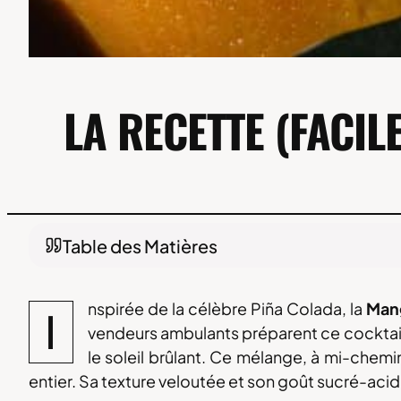
LA RECETTE (FACI
Table des Matières
La recette du cocktail Mangolada
Temps de préparation & difficulté
nspirée de la célèbre Piña Colada, la
Man
I
Le matériel nécessaire
vendeurs ambulants préparent ce cocktail
Les ingrédients
le soleil brûlant. Ce mélange, à mi-chem
La recette de la Mangolada étape par étape
entier. Sa texture veloutée et son goût sucré-acidu
Le conseil du mixologue